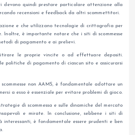
nti devono quindi prestare particolare attenzione alla
rcando recensioni e feedback da altri scommettitori.
azione e che utilizzano tecnologie di crittografia per
. Inoltre, è importante notare che i siti di scommesse
etodi di pagamento e ai prelievi.
itirare le proprie vincite o ad effettuare depositi.
lle politiche di pagamento di ciascun sito e assicurarsi
elle scommesse non AAMS, è fondamentale adottare un
ersi a esso è essenziale per evitare problemi di gioco.
le strategie di scommessa e sulle dinamiche del mercato
sapevoli e mirate. In conclusione, sebbene i siti di
 interessanti, è fondamentale essere prudenti e ben
a.