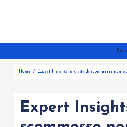
S
k
i
p
t
o
c
Busi
o
n
Home
Expert Insights Into siti di scommesse non 
t
e
n
t
Expert Insights