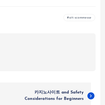
siti scommesse
카지노사이트 and Safety
Considerations for Beginners