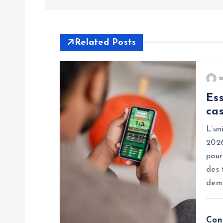
s
t
Related Posts
n
a
Es
a
ca
v
L’un
2026
i
pour
des 
g
dema
a
Con