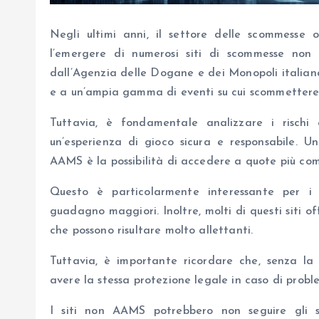
Negli ultimi anni, il settore delle scommesse 
l’emergere di numerosi siti di scommesse non
dall’Agenzia delle Dogane e dei Monopoli italian
e a un’ampia gamma di eventi su cui scommettere
Tuttavia, è fondamentale analizzare i rischi
un’esperienza di gioco sicura e responsabile. U
AAMS è la possibilità di accedere a quote più com
Questo è particolarmente interessante per i 
guadagno maggiori. Inoltre, molti di questi siti o
che possono risultare molto allettanti.
Tuttavia, è importante ricordare che, senza l
avere la stessa protezione legale in caso di probl
I siti non AAMS potrebbero non seguire gli s