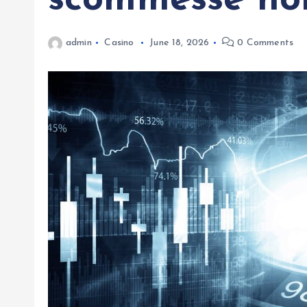
scommesse no
admin
Casino
June 18, 2026
0 Comments