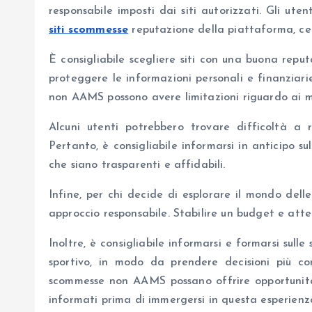
responsabile imposti dai siti autorizzati. Gli ute
siti scommesse
reputazione della piattaforma, ce
È consigliabile scegliere siti con una buona reput
proteggere le informazioni personali e finanziarie
non AAMS possono avere limitazioni riguardo ai m
Alcuni utenti potrebbero trovare difficoltà a r
Pertanto, è consigliabile informarsi in anticipo su
che siano trasparenti e affidabili.
Infine, per chi decide di esplorare il mondo d
approccio responsabile. Stabilire un budget e atten
Inoltre, è consigliabile informarsi e formarsi sul
sportivo, in modo da prendere decisioni più con
scommesse non AAMS possano offrire opportunità
informati prima di immergersi in questa esperienz