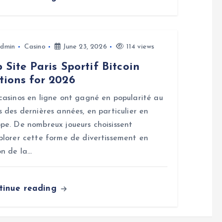
dmin
Casino
June 23, 2026
114 views
 Site Paris Sportif Bitcoin
tions for 2026
casinos en ligne ont gagné en popularité au
s des dernières années, en particulier en
pe. De nombreux joueurs choisissent
plorer cette forme de divertissement en
on de la…
tinue reading