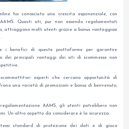
online ha conosciuto una crescita esponenziale, con
 AAMS. Questi siti, pur non essendo regolamentati
a, attraggono molti utenti grazie a bonus vantaggiosi
.
 e i benefici di queste piattaforme per garantire
no dei principali vantaggi dei siti di scommesse non
petitive.
scommettitori esperti che cercano opportunità di
ffrono una varietà di promozioni e bonus di benvenuto,
a regolamentazione AAMS, gli utenti potrebbero non
emi. Un altro aspetto da considerare è la sicurezza.
tessi standard di protezione dei dati e di gioco