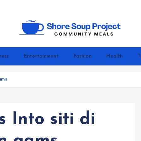
Community Meals
ness
Entertainment
Fashion
Health
T
aams
 Into siti di