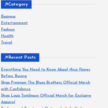
Category
h
f
Business
o
Entertainment
r
Fashion
:
Health
Travel
Recent Posts
Everything You Need to Know About thca flower
Before Buying
Shop Premium The Blues Brothers Official Merch
with Confidence
Shop Louis Tomlinson Official Merch for Exclusive
Apparel