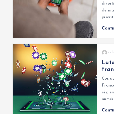
divert
de man
priori
Cont
ad
Late
fran
Ces de
France
réglem
numér
Cont