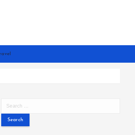
ravel
S
e
a
r
c