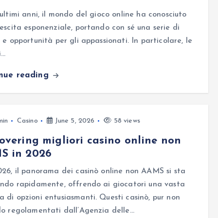
ultimi anni, il mondo del gioco online ha conosciuto
escita esponenziale, portando con sé una serie di
 e opportunità per gli appassionati. In particolare, le
i…
inue reading
min
Casino
June 5, 2026
58 views
overing migliori casino online non
S in 2026
26, il panorama dei casinò online non AAMS si sta
ndo rapidamente, offrendo ai giocatori una vasta
di opzioni entusiasmanti. Questi casinò, pur non
o regolamentati dall’Agenzia delle…