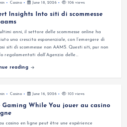
min
Casino
June 18, 2026
106 views
rt Insights Into siti di scommesse
 aams
ultimi anni, il settore delle scommesse online ha
iuto una crescita esponenziale, con l’emergere di
si siti di scommesse non AAMS. Questi siti, pur non
o regolamentati dall’Agenzia delle…
inue reading
min
Casino
June 16, 2026
103 views
 Gaming While You jouer au casino
igne
au casino en ligne peut être une expérience