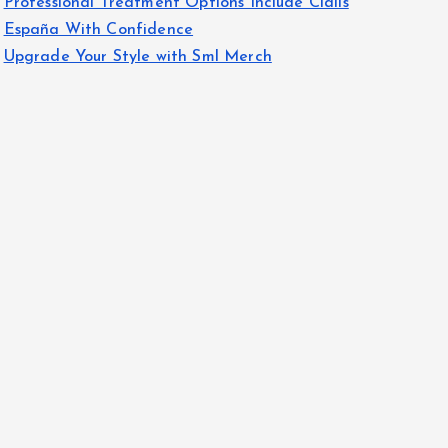
Professional Treatment Options Include Cialis
España With Confidence
Upgrade Your Style with Sml Merch