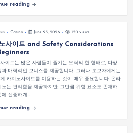
inue reading
min
Casino
June 23, 2026
150 views
사이트 and Safety Considerations
Beginners
사이트는 많은 사람들이 즐기는 오락의 한 형태로, 다양
임과 매력적인 보너스를 제공합니다. 그러나 초보자에게는
게 카지노사이트를 이용하는 것이 매우 중요합니다. 온라
지노는 편리함을 제공하지만, 그만큼 위험 요소도 존재하
문에 신중하게…
inue reading