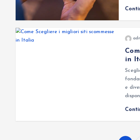
Cont
ad
Come
in I
Scegli
fonda
e dive
dispon
Cont