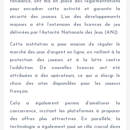
tendance, ont mis en place des réglementations
pour encadrer cette activité et garantir la
sécurité des joueurs. L’un des développements
majeurs a été l’extension des licences de jeu
délivrées par l’Autorité Nationale des Jeux (ANJ).
Cette institution a pour mission de réguler le
marché des jeux d’argent en ligne, en veillant à la
protection des joueurs et à la lutte contre
l’addiction. De nouvelles licences ont été
attribuées à des opérateurs, ce qui a élargi le
choix des sites disponibles pour les joueurs
français.
Cela a également permis d’améliorer la
concurrence, incitant les plateformes à proposer
des offres plus attractives. En parallèle, la
technologie a également joué un rôle crucial dans