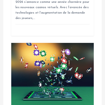
2026 s’annonce comme une année charnière pour
les nouveaux casinos virtuels. Avec l’avancée des
technologies et l’augmentation de la demande
des joueurs,…