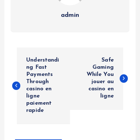
admin
P
Understandi
Safe
o
ng Fast
Gaming
Payments
While You
Through
jouer au
s
casino en
casino en
ligne
ligne
t
paiement
rapide
n
a