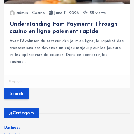
admin
Casino
June 11, 2026
55 views
Understanding Fast Payments Through
casino en ligne paiement rapide
Avec l’évolution du secteur des jeux en ligne, la rapidité des
transactions est devenue un enjeu majeur pour les joueurs
et les opérateurs de casinos. Dans ce contexte, les
casinos…
S
e
a
r
c
h
Category
f
o
Business
r